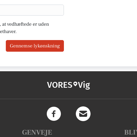
u, at vedhæftede er uden
ethaver.
Gennemse lykønskning
VORES
Vig
GENVEJE
BLI