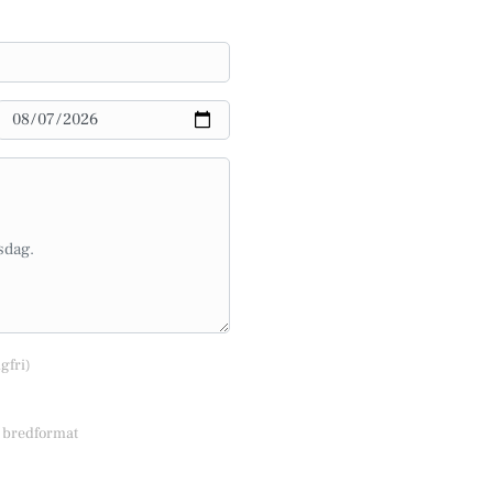
lgfri)
r bredformat