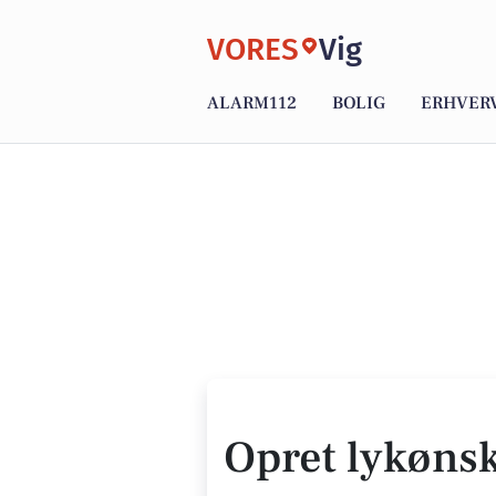
VORES
Vig
ALARM112
BOLIG
ERHVER
Opret lykøns