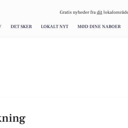
Gratis nyheder fra
dit
lokalområde
V
DET SKER
LOKALT NYT
MØD DINE NABOER
kning