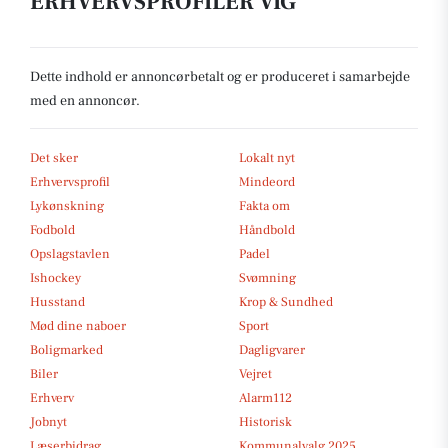
ERHVERVSPROFILER VIG
Dette indhold er annoncørbetalt og er produceret i samarbejde
med en annoncør.
Det sker
Lokalt nyt
Erhvervsprofil
Mindeord
Lykønskning
Fakta om
Fodbold
Håndbold
Opslagstavlen
Padel
Ishockey
Svømning
Husstand
Krop & Sundhed
Mød dine naboer
Sport
Boligmarked
Dagligvarer
Biler
Vejret
Erhverv
Alarm112
Jobnyt
Historisk
Læserbidrag
Kommunalvalg 2025