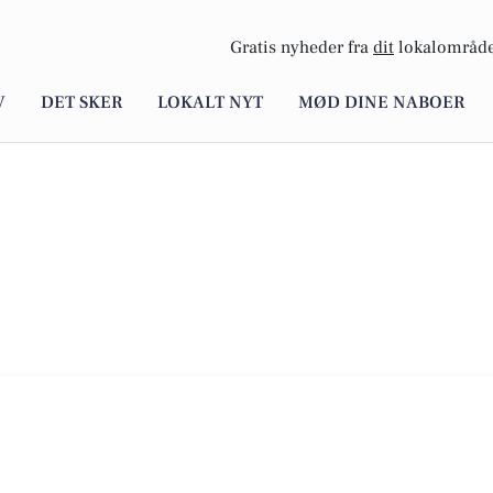
Gratis nyheder fra
dit
lokalområde
V
DET SKER
LOKALT NYT
MØD DINE NABOER