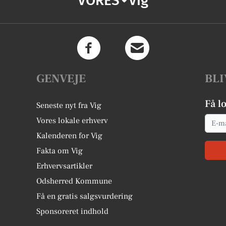
VORES
Vig
GENVEJE
BLI
Få l
Seneste nyt fra Vig
Email
Vores lokale erhverv
Kalenderen for Vig
Fakta om Vig
Erhvervsartikler
Odsherred Kommune
Få en gratis salgsvurdering
Sponsoreret indhold