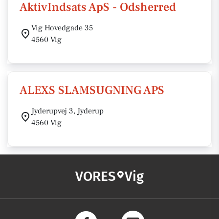
AktivIndsats ApS - Odsherred
Vig Hovedgade 35
4560 Vig
ALEXS SLAMSUGNING APS
Jyderupvej 3, Jyderup
4560 Vig
VORES
Vig