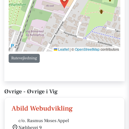
Leaflet
|
©
OpenStreetMap
contributors
Rutevejledning
Øvrige - Øvrige i Vig
Abild Webudvikling
c/o. Rasmus Moses Appel
Næbbevej 9