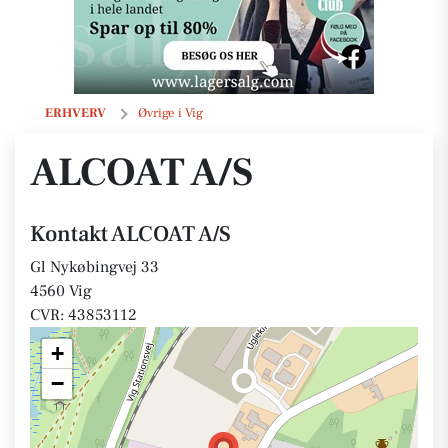
ALCOAT A/S
ERHVERV
Øvrige i Vig
ALCOAT A/S
Kontakt ALCOAT A/S
Gl Nykøbingvej 33
4560 Vig
CVR: 43853112
+
−