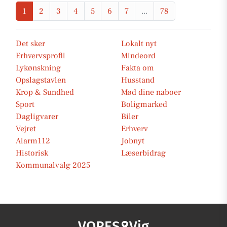
1
2
3
4
5
6
7
...
78
Det sker
Lokalt nyt
Erhvervsprofil
Mindeord
Lykønskning
Fakta om
Opslagstavlen
Husstand
Krop & Sundhed
Mød dine naboer
Sport
Boligmarked
Dagligvarer
Biler
Vejret
Erhverv
Alarm112
Jobnyt
Historisk
Læserbidrag
Kommunalvalg 2025
VORES
Vig