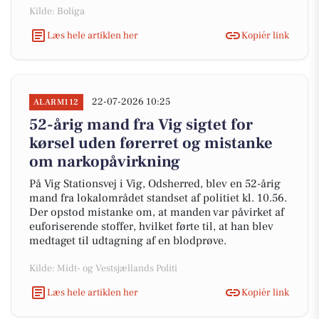
Kilde: Boliga
Læs hele artiklen her
Kopiér link
22-07-2026 10:25
ALARM112
52-årig mand fra Vig sigtet for
kørsel uden førerret og mistanke
om narkopåvirkning
På Vig Stationsvej i Vig, Odsherred, blev en 52-årig
mand fra lokalområdet standset af politiet kl. 10.56.
Der opstod mistanke om, at manden var påvirket af
euforiserende stoffer, hvilket førte til, at han blev
medtaget til udtagning af en blodprøve.
Kilde: Midt- og Vestsjællands Politi
Læs hele artiklen her
Kopiér link