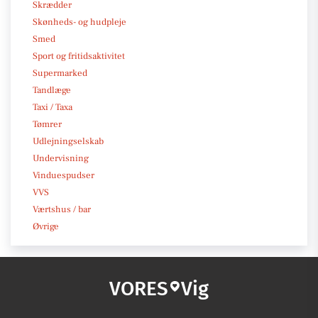
Skrædder
Skønheds- og hudpleje
Smed
Sport og fritidsaktivitet
Supermarked
Tandlæge
Taxi / Taxa
Tømrer
Udlejningselskab
Undervisning
Vinduespudser
VVS
Værtshus / bar
Øvrige
VORES
Vig