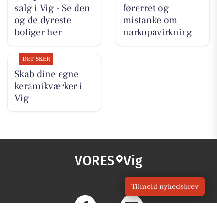
salg i Vig - Se den
førerret og
og de dyreste
mistanke om
boliger her
narkopåvirkning
DET SKER
Skab dine egne
keramikværker i
Vig
VORES
Vig
Tilmeld nyhedsbrev