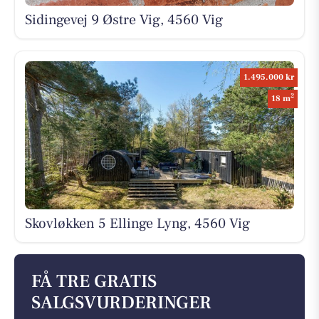
Sidingevej 9 Østre Vig, 4560 Vig
1.495.000 kr
2
18 m
Skovløkken 5 Ellinge Lyng, 4560 Vig
FÅ TRE GRATIS
SALGSVURDERINGER