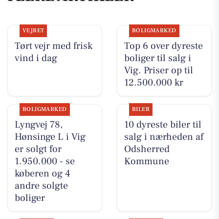
VEJRET
BOLIGMARKED
Tørt vejr med frisk
Top 6 over dyreste
vind i dag
boliger til salg i
Vig. Priser op til
12.500.000 kr
BOLIGMARKED
BILER
Lyngvej 78,
10 dyreste biler til
Hønsinge L i Vig
salg i nærheden af
er solgt for
Odsherred
1.950.000 - se
Kommune
køberen og 4
andre solgte
boliger