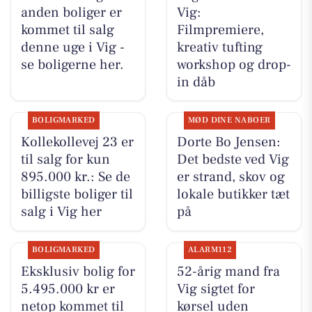
anden boliger er
Vig:
kommet til salg
Filmpremiere,
denne uge i Vig -
kreativ tufting
se boligerne her.
workshop og drop-
in dåb
BOLIGMARKED
MØD DINE NABOER
Kollekollevej 23 er
Dorte Bo Jensen:
til salg for kun
Det bedste ved Vig
895.000 kr.: Se de
er strand, skov og
billigste boliger til
lokale butikker tæt
salg i Vig her
på
BOLIGMARKED
ALARM112
Eksklusiv bolig for
52-årig mand fra
5.495.000 kr er
Vig sigtet for
netop kommet til
kørsel uden