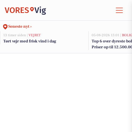
VORES
Vig
Seneste nyt ›
13 timer siden |
VEJRET
05-08-2026 13:01 |
BOLI
Tørt vejr med frisk vind i dag
Top 6 over dyreste bolig
Priser op til 12.500.0