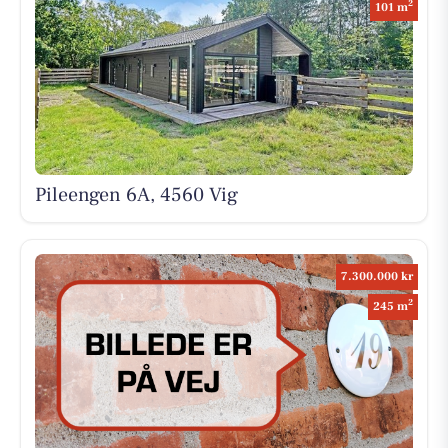
2
101 m
Pileengen 6A, 4560 Vig
7.300.000 kr
2
245 m