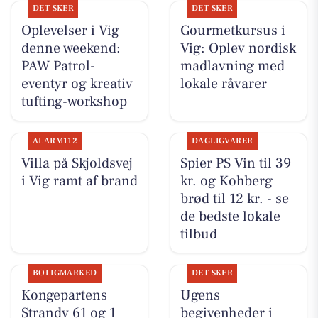
DET SKER
DET SKER
Oplevelser i Vig
Gourmetkursus i
denne weekend:
Vig: Oplev nordisk
PAW Patrol-
madlavning med
eventyr og kreativ
lokale råvarer
tufting-workshop
ALARM112
DAGLIGVARER
Villa på Skjoldsvej
Spier PS Vin til 39
i Vig ramt af brand
kr. og Kohberg
brød til 12 kr. - se
de bedste lokale
tilbud
BOLIGMARKED
DET SKER
Kongepartens
Ugens
Strandv 61 og 1
begivenheder i