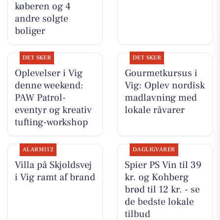
køberen og 4
andre solgte
boliger
DET SKER
DET SKER
Oplevelser i Vig
Gourmetkursus i
denne weekend:
Vig: Oplev nordisk
PAW Patrol-
madlavning med
eventyr og kreativ
lokale råvarer
tufting-workshop
ALARM112
DAGLIGVARER
Villa på Skjoldsvej
Spier PS Vin til 39
i Vig ramt af brand
kr. og Kohberg
brød til 12 kr. - se
de bedste lokale
tilbud