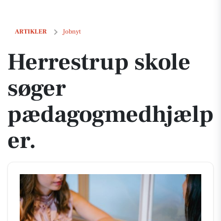
Herrestrup skole søger pædagogmedhjælper.
ARTIKLER
Jobnyt
Herrestrup skole
søger
pædagogmedhjælp
er.