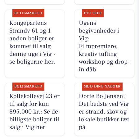
BOLIGMARKED
DET SKER
Kongepartens
Ugens
Strandv 61 og 1
begivenheder i
anden boliger er
Vig:
kommet til salg
Filmpremiere,
denne uge i Vig -
kreativ tufting
se boligerne her.
workshop og drop-
in dåb
BOLIGMARKED
MØD DINE NABOER
Kollekollevej 23 er
Dorte Bo Jensen:
til salg for kun
Det bedste ved Vig
895.000 kr.: Se de
er strand, skov og
billigste boliger til
lokale butikker tæt
salg i Vig her
på