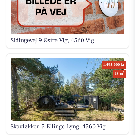
Sidingevej 9 Østre Vig, 4560 Vig
1.495.000 kr
2
18 m
Skovløkken 5 Ellinge Lyng, 4560 Vig