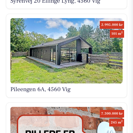
Syrenvej 20 Ellinge Lyng, 4560 Vig
2.995.000 kr
2
101 m
Pileengen 6A, 4560 Vig
7.300.000 kr
2
245 m