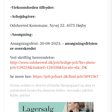
-Virksomheden tilbyder:
-Arbejdsgiver:
Odsherred Kommune, Nyvej 22, 4573 Højby
-Ansøgning:
Ansøgningsfrist: 30-08-2023;
- ansøgningsfristen
er overskredet
Ved skriftlig henvendelse:
http://www.odsherred.dk/job/ledige-job?hr=show-
job/159234&linkref=128550&locale=da_DK
Se mere her:
https://job.jobnet.dk/find-job/5891567
Denne artikel er skrevet af Emilie Bjergegaard og data er
automatisk hentet fra eksterne kilder, herunder JobNet.
Kilde: JobNet