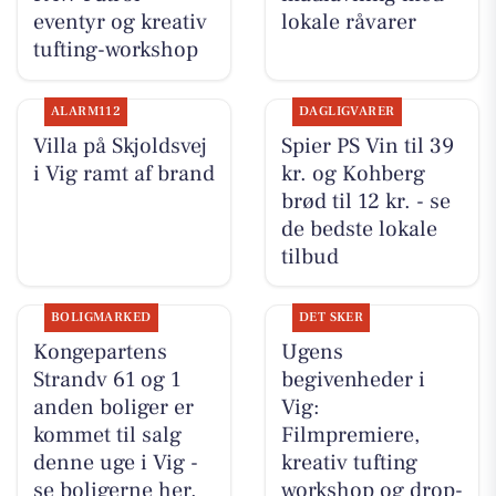
eventyr og kreativ
lokale råvarer
tufting-workshop
ALARM112
DAGLIGVARER
Villa på Skjoldsvej
Spier PS Vin til 39
i Vig ramt af brand
kr. og Kohberg
brød til 12 kr. - se
de bedste lokale
tilbud
BOLIGMARKED
DET SKER
Kongepartens
Ugens
Strandv 61 og 1
begivenheder i
anden boliger er
Vig:
kommet til salg
Filmpremiere,
denne uge i Vig -
kreativ tufting
se boligerne her.
workshop og drop-