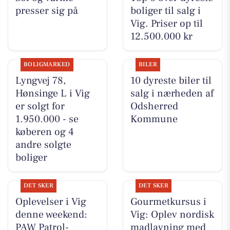
presser sig på
boliger til salg i
Vig. Priser op til
12.500.000 kr
BOLIGMARKED
BILER
Lyngvej 78,
10 dyreste biler til
Hønsinge L i Vig
salg i nærheden af
er solgt for
Odsherred
1.950.000 - se
Kommune
køberen og 4
andre solgte
boliger
DET SKER
DET SKER
Oplevelser i Vig
Gourmetkursus i
denne weekend:
Vig: Oplev nordisk
PAW Patrol-
madlavning med