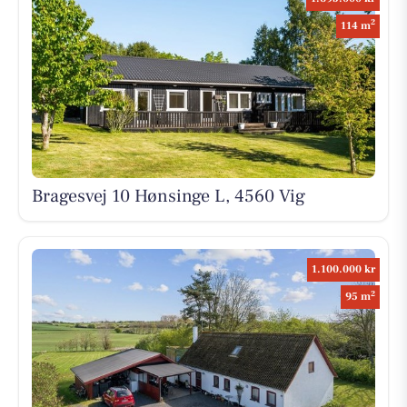
2
114 m
Bragesvej 10 Hønsinge L, 4560 Vig
1.100.000 kr
2
95 m