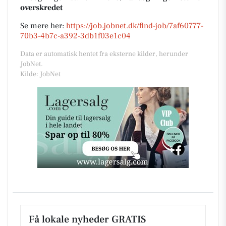
overskredet
Se mere her:
https://job.jobnet.dk/find-job/7af60777-
70b3-4b7c-a392-3db1f03e1c04
Data er automatisk hentet fra eksterne kilder, herunder
JobNet.
Kilde: JobNet
Få lokale nyheder GRATIS