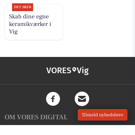
DET SKER
Skab dine egne
keramikværker i
Vig
VORES
Vig
Tilmeld nyhedsbrev
OM VORES DIGITAL
Om os