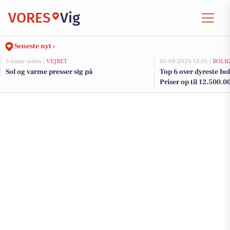
VORES
Vig
Seneste nyt ›
5 timer siden |
VEJRET
05-08-2026 13:01 |
BOLI
Sol og varme presser sig på
Top 6 over dyreste bolig
Priser op til 12.500.0