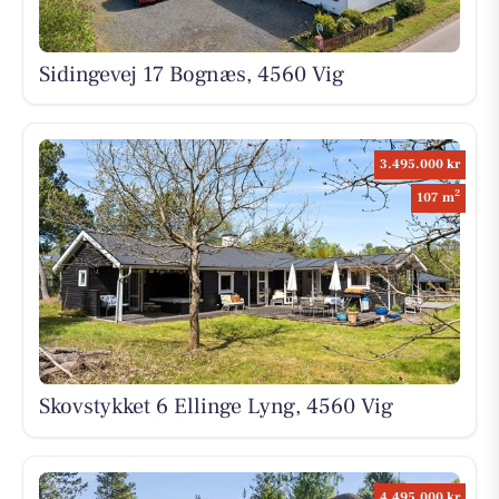
Sidingevej 17 Bognæs, 4560 Vig
3.495.000 kr
2
107 m
Skovstykket 6 Ellinge Lyng, 4560 Vig
4.495.000 kr