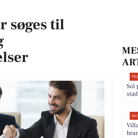
æsteoplevelser
r søges til
g
ME
lser
AR
VE
Sol 
stad
AL
Vill
bra