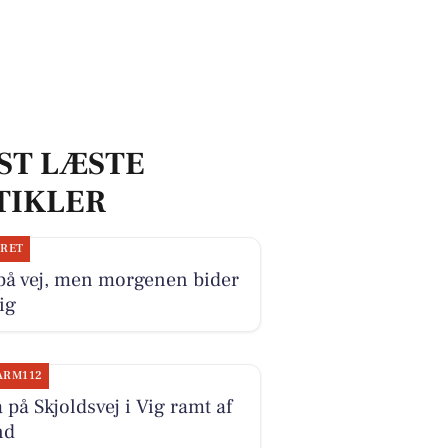
ST LÆSTE
TIKLER
JRET
på vej, men morgenen bider
ig
ARM112
a på Skjoldsvej i Vig ramt af
nd