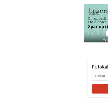
Få loka
Email