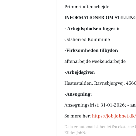
Primært aftenarbejde.
INFORMATIONER OM STILLING
- Arbejdspladsen ligger i:
Odsherred Kommune
-Virksomheden tilbyder:
aftenarbejde weekendarbejde
-Arbejdsgiver:
Hestestalden, Ravnsbjergvej, 456
-Ansøgning:
Ansøgningsfrist: 31-01-2026;
- a
Se mere her:
https://job.jobnet.d
Data er automatisk hentet fra eksterne 
Kilde: JobNet