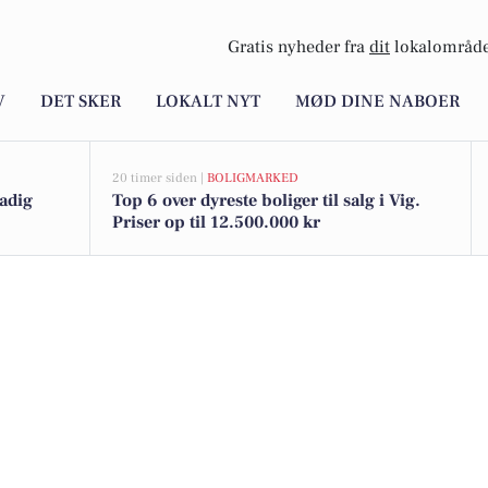
Gratis nyheder fra
dit
lokalområde
V
DET SKER
LOKALT NYT
MØD DINE NABOER
20 timer siden |
BOLIGMARKED
tadig
Top 6 over dyreste boliger til salg i Vig.
Priser op til 12.500.000 kr