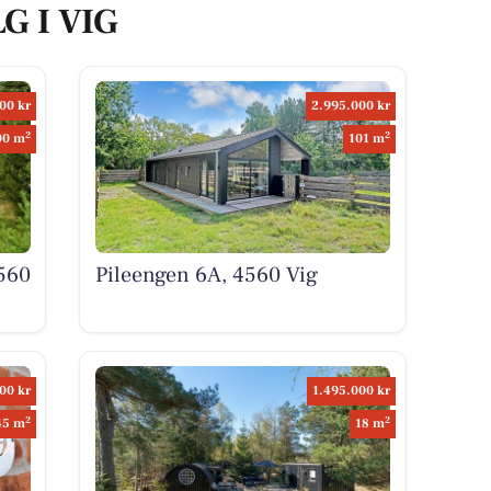
G I VIG
00 kr
2.995.000 kr
2
2
00 m
101 m
4560
Pileengen 6A, 4560 Vig
00 kr
1.495.000 kr
2
2
45 m
18 m