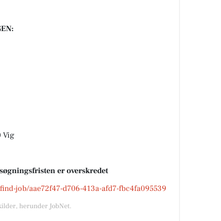
EN:
0 Vig
nsøgningsfristen er overskredet
k/find-job/aae72f47-d706-413a-afd7-fbc4fa095539
kilder, herunder JobNet.