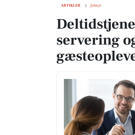
Deltidstjener søges til servering og g
ARTIKLER
Jobnyt
Deltidstjene
servering o
gæsteopleve