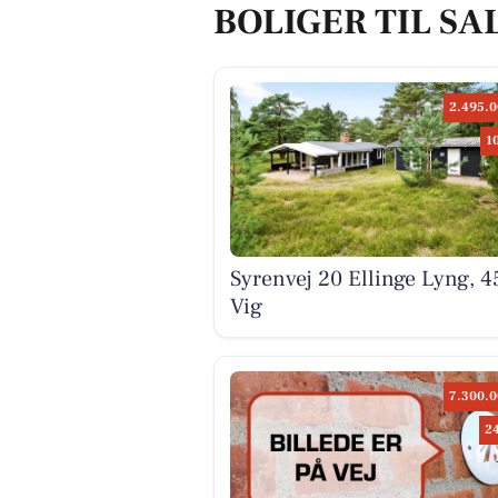
BOLIGER TIL SAL
2.495.0
1
Syrenvej 20 Ellinge Lyng, 
Vig
7.300.0
2