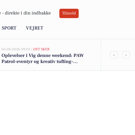
 -
direkte i din indbakke
Tilmeld
SPORT
VEJRET
05-08-2026 09:02 |
DET SKER
05-08-2026 07:03
‹
›
Oplevelser i Vig denne weekend: PAW
Gourmetkurs
Patrol-eventyr og kreativ tufting-
madlavning 
workshop