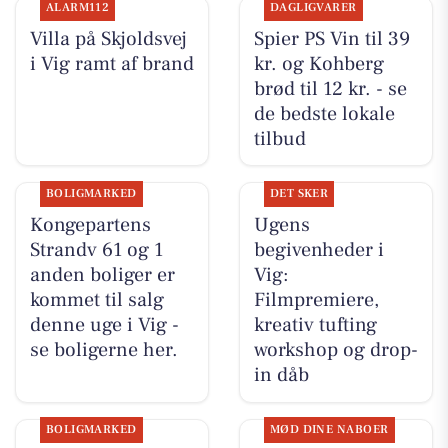
ALARM112
DAGLIGVARER
Villa på Skjoldsvej
Spier PS Vin til 39
i Vig ramt af brand
kr. og Kohberg
brød til 12 kr. - se
de bedste lokale
tilbud
BOLIGMARKED
DET SKER
Kongepartens
Ugens
Strandv 61 og 1
begivenheder i
anden boliger er
Vig:
kommet til salg
Filmpremiere,
denne uge i Vig -
kreativ tufting
se boligerne her.
workshop og drop-
in dåb
BOLIGMARKED
MØD DINE NABOER