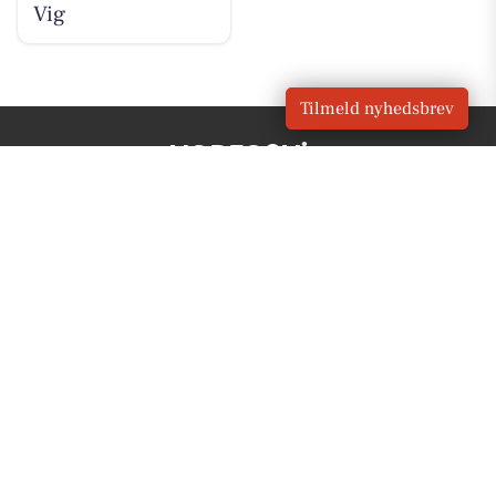
Vig
Tilmeld nyhedsbrev
VORES
Vig
OM VORES DIGITAL
Om os
For annoncører
Vilkår og Privatlivspolitik
Kontakt VORES Digital