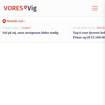
VORES
Vig
Seneste nyt ›
9 timer siden |
VEJRET
05-08-2026 13:01 |
BOLI
Sol på vej, men morgenen bider stadig
Top 6 over dyreste bolig
Priser op til 12.500.0