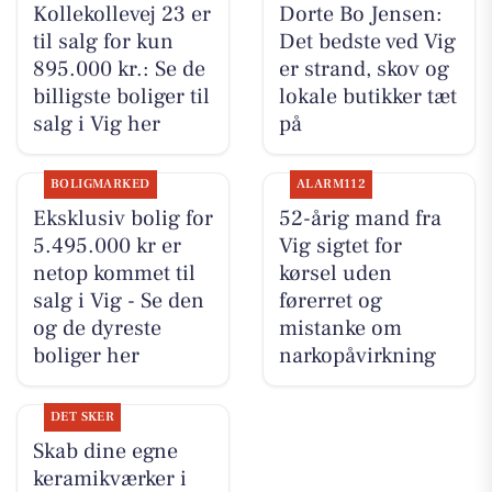
Kollekollevej 23 er
Dorte Bo Jensen:
til salg for kun
Det bedste ved Vig
895.000 kr.: Se de
er strand, skov og
billigste boliger til
lokale butikker tæt
salg i Vig her
på
BOLIGMARKED
ALARM112
Eksklusiv bolig for
52-årig mand fra
5.495.000 kr er
Vig sigtet for
netop kommet til
kørsel uden
salg i Vig - Se den
førerret og
og de dyreste
mistanke om
boliger her
narkopåvirkning
DET SKER
Skab dine egne
keramikværker i