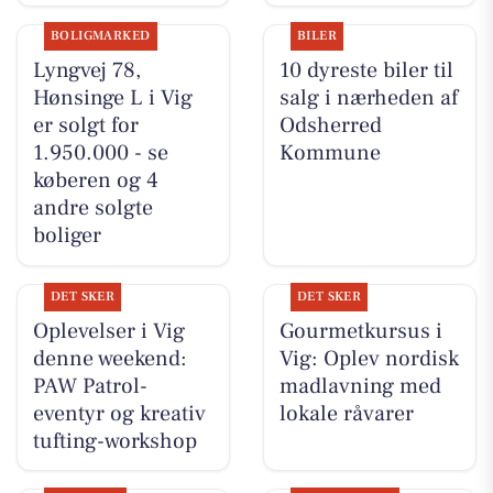
BOLIGMARKED
BILER
Lyngvej 78,
10 dyreste biler til
Hønsinge L i Vig
salg i nærheden af
er solgt for
Odsherred
1.950.000 - se
Kommune
køberen og 4
andre solgte
boliger
DET SKER
DET SKER
Oplevelser i Vig
Gourmetkursus i
denne weekend:
Vig: Oplev nordisk
PAW Patrol-
madlavning med
eventyr og kreativ
lokale råvarer
tufting-workshop