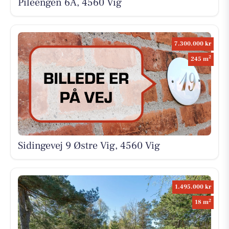
Pileengen 6A, 4560 Vig
7.300.000 kr
2
245 m
Sidingevej 9 Østre Vig, 4560 Vig
1.495.000 kr
2
18 m