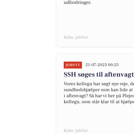
udfordringer.
Kilde: JobNet
21-07-2023 00:25
JOBNYT
SSH søges til aftenvag
Vores kollega har søgt nye veje, d
sundhedshjælper som kan lide at a
i aftenvagt? Så har vi her på Ple
kollega, som står klar til at hjæ
Kilde: JobNet