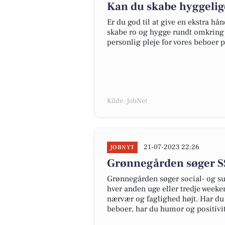
Kan du skabe hyggelig
Er du god til at give en ekstra hå
skabe ro og hygge rundt omkring 
personlig pleje for vores beboer 
Kilde: JobNet
21-07-2023 22:26
JOBNYT
Grønnegården søger SS
Grønnegården søger social- og s
hver anden uge eller tredje weeke
nærvær og faglighed højt. Har du l
beboer, har du humor og positivitet