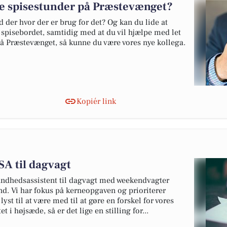
e spisestunder på Præstevænget?
nd der hvor der er brug for det? Og kan du lide at
spisebordet, samtidig med at du vil hjælpe med let
på Præstevænget, så kunne du være vores nye kollega.
Kopiér link
A til dagvagt
undhedsassistent til dagvagt med weekendvagter
nd. Vi har fokus på kerneopgaven og prioriterer
yst til at være med til at gøre en forskel for vores
 i højsæde, så er det lige en stilling for...