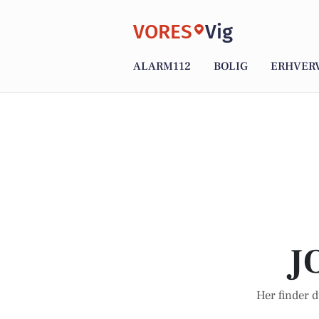
VORES
Vig
ALARM112
BOLIG
ERHVER
J
Her finder d