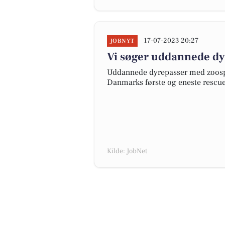
17-07-2023 20:27
JOBNYT
Vi søger uddannede dy
Uddannede dyrepasser med zoospe
Danmarks første og eneste rescue 
Kilde: JobNet