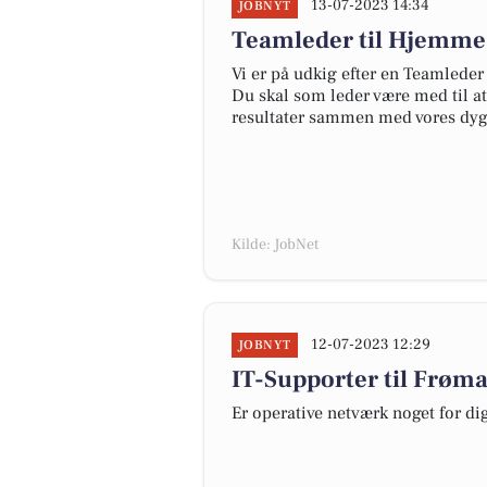
13-07-2023 14:34
JOBNYT
Teamleder til Hjemme-
Vi er på udkig efter en Teamled
Du skal som leder være med til a
resultater sammen med vores dygt
Kilde: JobNet
12-07-2023 12:29
JOBNYT
IT-Supporter til Frøm
Er operative netværk noget for di