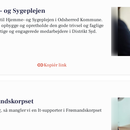
 og Sygeplejen
er til Hjemme- og Sygeplejen i Odsherred Kommune.
t opbygge og opretholde den gode trivsel og faglige
ige og engagerede medarbejdere i Distrikt Syd.
Kopiér link
andskorpset
g, så mangler vi en It-supporter i Frømandskorpset