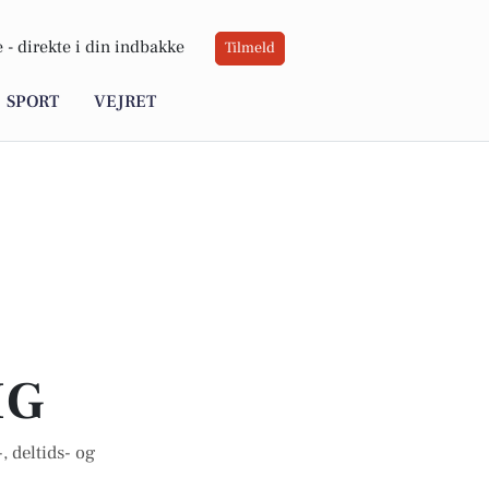
 -
direkte i din indbakke
Tilmeld
SPORT
VEJRET
IG
, deltids- og