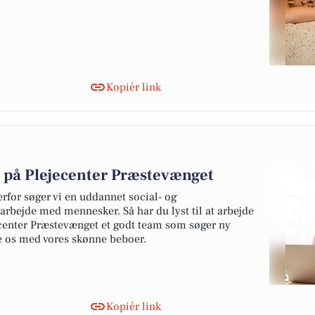
Kopiér link
t på Plejecenter Præstevænget
erfor søger vi en uddannet social- og
rbejde med mennesker. Så har du lyst til at arbejde
jecenter Præstevænget et godt team som søger ny
lpe os med vores skønne beboer.
Kopiér link