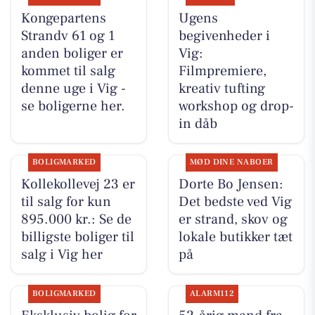
Kongepartens
Ugens
Strandv 61 og 1
begivenheder i
anden boliger er
Vig:
kommet til salg
Filmpremiere,
denne uge i Vig -
kreativ tufting
se boligerne her.
workshop og drop-
in dåb
BOLIGMARKED
MØD DINE NABOER
Kollekollevej 23 er
Dorte Bo Jensen:
til salg for kun
Det bedste ved Vig
895.000 kr.: Se de
er strand, skov og
billigste boliger til
lokale butikker tæt
salg i Vig her
på
BOLIGMARKED
ALARM112