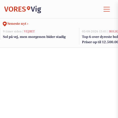
VORES
Vig
Seneste nyt ›
9 timer siden |
VEJRET
05-08-2026 13:01 |
BOLI
Sol på vej, men morgenen bider stadig
Top 6 over dyreste bolig
Priser op til 12.500.0