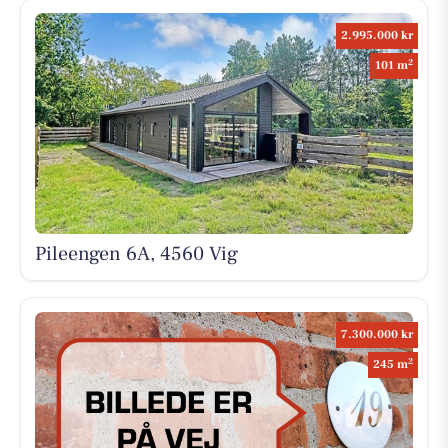
2.995.000 kr
2
101 m
Pileengen 6A, 4560 Vig
7.300.000 kr
2
245 m