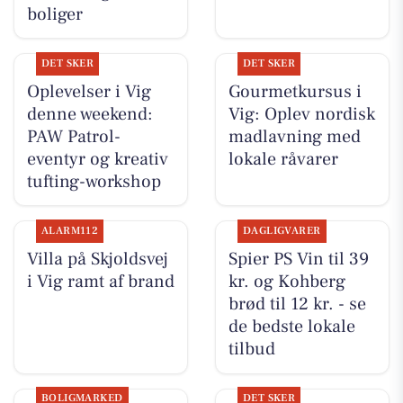
boliger
DET SKER
DET SKER
Oplevelser i Vig
Gourmetkursus i
denne weekend:
Vig: Oplev nordisk
PAW Patrol-
madlavning med
eventyr og kreativ
lokale råvarer
tufting-workshop
ALARM112
DAGLIGVARER
Villa på Skjoldsvej
Spier PS Vin til 39
i Vig ramt af brand
kr. og Kohberg
brød til 12 kr. - se
de bedste lokale
tilbud
BOLIGMARKED
DET SKER