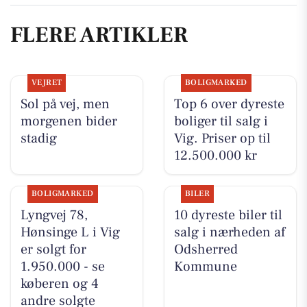
FLERE ARTIKLER
VEJRET
BOLIGMARKED
Sol på vej, men
Top 6 over dyreste
morgenen bider
boliger til salg i
stadig
Vig. Priser op til
12.500.000 kr
BOLIGMARKED
BILER
Lyngvej 78,
10 dyreste biler til
Hønsinge L i Vig
salg i nærheden af
er solgt for
Odsherred
1.950.000 - se
Kommune
køberen og 4
andre solgte