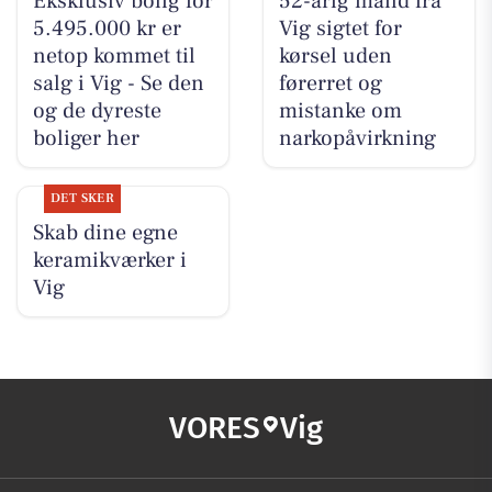
Eksklusiv bolig for
52-årig mand fra
5.495.000 kr er
Vig sigtet for
netop kommet til
kørsel uden
salg i Vig - Se den
førerret og
og de dyreste
mistanke om
boliger her
narkopåvirkning
DET SKER
Skab dine egne
keramikværker i
Vig
VORES
Vig