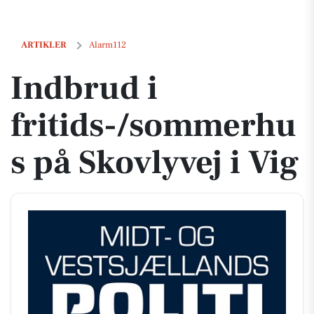
Indbrud i fritids-/sommerhus på Skovlyvej i Vig
ARTIKLER
Alarm112
Indbrud i
fritids-/sommerhu
s på Skovlyvej i Vig