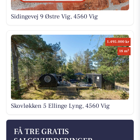
Sidingevej 9 Østre Vig, 4560 Vig
1.495.000 kr
2
18 m
Skovløkken 5 Ellinge Lyng, 4560 Vig
FÅ TRE GRATIS