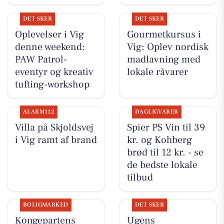
DET SKER
DET SKER
Oplevelser i Vig
Gourmetkursus i
denne weekend:
Vig: Oplev nordisk
PAW Patrol-
madlavning med
eventyr og kreativ
lokale råvarer
tufting-workshop
ALARM112
DAGLIGVARER
Villa på Skjoldsvej
Spier PS Vin til 39
i Vig ramt af brand
kr. og Kohberg
brød til 12 kr. - se
de bedste lokale
tilbud
BOLIGMARKED
DET SKER
Kongepartens
Ugens