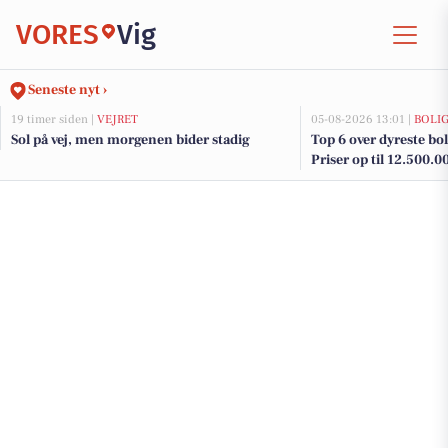
VORES
Vig
Seneste nyt ›
19 timer siden |
VEJRET
05-08-2026 13:01 |
BOLI
Sol på vej, men morgenen bider stadig
Top 6 over dyreste bolig
Priser op til 12.500.0