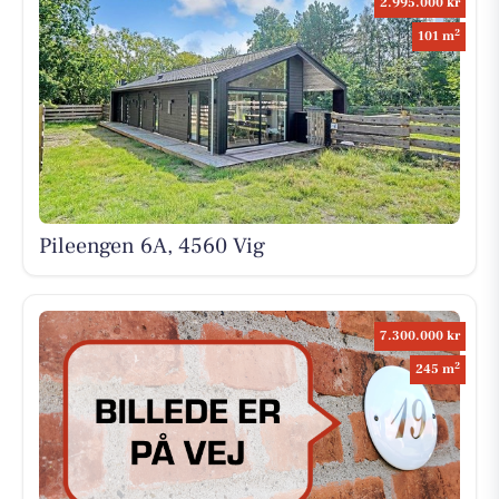
2.995.000 kr
2
101 m
Pileengen 6A, 4560 Vig
7.300.000 kr
2
245 m