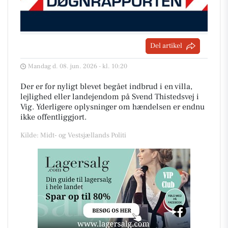
Del artikel
Mandag d. 08. jun. 2026 - kl. 10:20
Der er for nyligt blevet begået indbrud i en villa,
lejlighed eller landejendom på Svend Thistedsvej i
Vig. Yderligere oplysninger om hændelsen er endnu
ikke offentliggjort.
Kilde: Midt- og Vestsjællands Politi