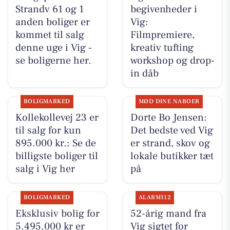
Strandv 61 og 1
begivenheder i
anden boliger er
Vig:
kommet til salg
Filmpremiere,
denne uge i Vig -
kreativ tufting
se boligerne her.
workshop og drop-
in dåb
BOLIGMARKED
MØD DINE NABOER
Kollekollevej 23 er
Dorte Bo Jensen:
til salg for kun
Det bedste ved Vig
895.000 kr.: Se de
er strand, skov og
billigste boliger til
lokale butikker tæt
salg i Vig her
på
BOLIGMARKED
ALARM112
Eksklusiv bolig for
52-årig mand fra
5.495.000 kr er
Vig sigtet for