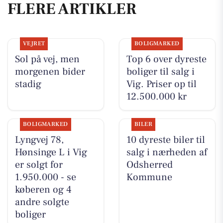
FLERE ARTIKLER
VEJRET
BOLIGMARKED
Sol på vej, men
Top 6 over dyreste
morgenen bider
boliger til salg i
stadig
Vig. Priser op til
12.500.000 kr
BOLIGMARKED
BILER
Lyngvej 78,
10 dyreste biler til
Hønsinge L i Vig
salg i nærheden af
er solgt for
Odsherred
1.950.000 - se
Kommune
køberen og 4
andre solgte
boliger