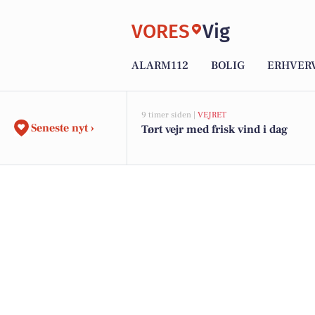
VORES
Vig
ALARM112
BOLIG
ERHVER
9 timer siden |
VEJRET
Seneste nyt ›
Tørt vejr med frisk vind i dag