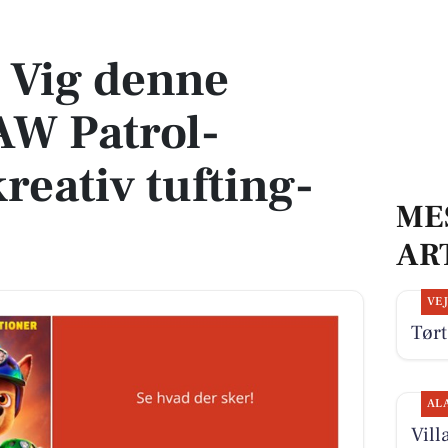
atrol-eventyr og kreativ tufting-workshop
i Vig denne
AW Patrol-
reativ tufting-
ME
AR
VE
Tørt
AL
Vill