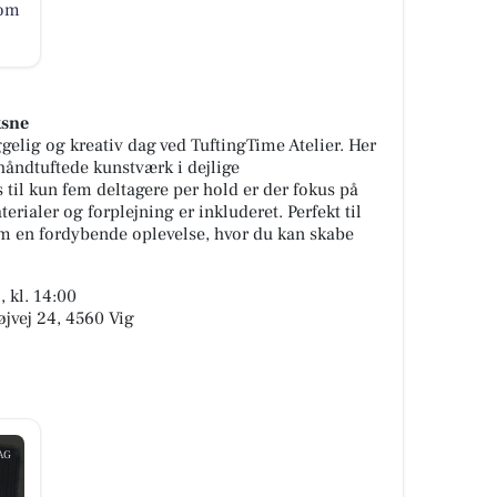
 om
ksne
gelig og kreativ dag ved TuftingTime Atelier. Her
håndtuftede kunstværk i dejlige
il kun fem deltagere per hold er der fokus på
rialer og forplejning er inkluderet. Perfekt til
om en fordybende oplevelse, hvor du kan skabe
 kl. 14:00
øjvej 24, 4560 Vig
AG