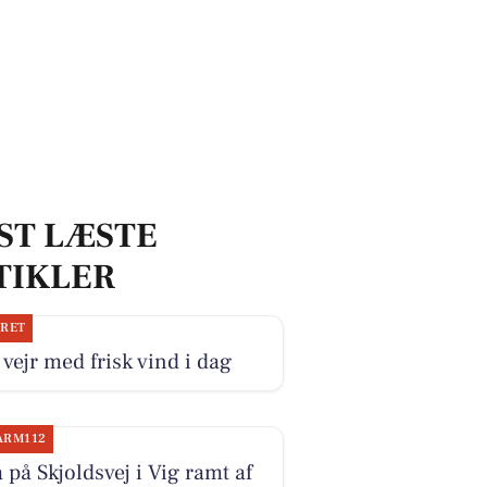
ST LÆSTE
TIKLER
JRET
 vejr med frisk vind i dag
ARM112
a på Skjoldsvej i Vig ramt af