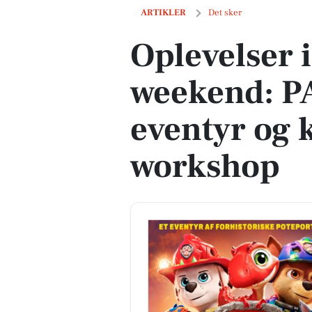
Oplevelser i Vig denne weekend: PAW P
ARTIKLER
Det sker
Oplevelser 
weekend: P
eventyr og k
workshop