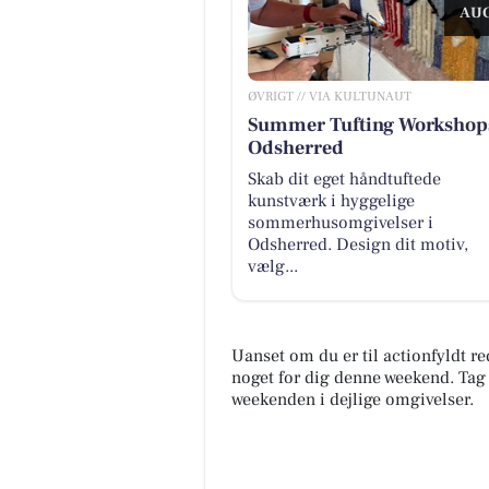
AUG
ØVRIGT // VIA KULTUNAUT
Summer Tufting Workshops
Odsherred
Skab dit eget håndtuftede
kunstværk i hyggelige
sommerhusomgivelser i
Odsherred. Design dit motiv,
vælg...
Uanset om du er til actionfyldt r
noget for dig denne weekend. Tag
weekenden i dejlige omgivelser.