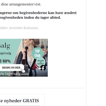
å dine arrangementer vist.
sningerne om begivenhederne kan have ændret
k begivenheden inden du tager afsted.
 kilder, herunder Kultunaut.
le nyheder GRATIS