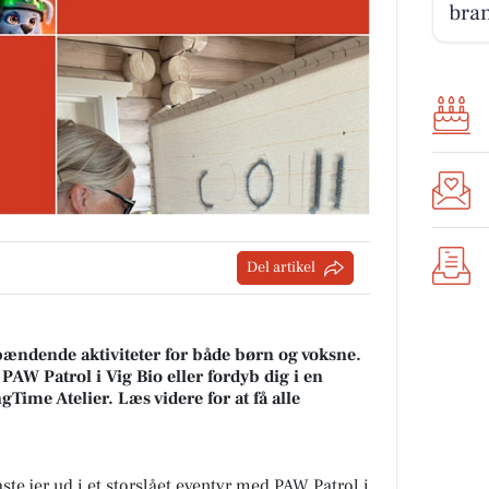
bra
Del artikel
ændende aktiviteter for både børn og voksne.
PAW Patrol i Vig Bio eller fordyb dig i en
gTime Atelier. Læs videre for at få alle
te jer ud i et storslået eventyr med PAW Patrol i