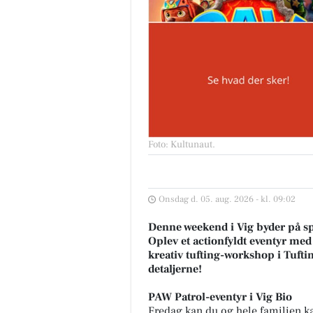
Foto: Kultunaut
.
Onsdag d. 05. aug. 2026 - kl. 09:02
Denne weekend i Vig byder på sp
Oplev et actionfyldt eventyr med 
kreativ tufting-workshop i Tuftin
detaljerne!
PAW Patrol-eventyr i Vig Bio
Fredag kan du og hele familien kas