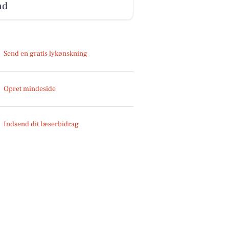
nd
Send en gratis lykønskning
Opret mindeside
Indsend dit læserbidrag