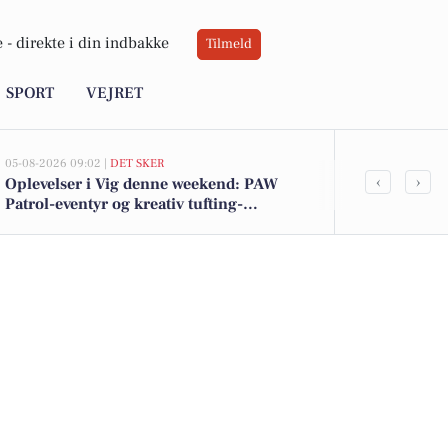
 -
direkte i din indbakke
Tilmeld
SPORT
VEJRET
05-08-2026 09:02 |
DET SKER
05-08-2026 07:03
‹
›
Oplevelser i Vig denne weekend: PAW
Gourmetkurs
Patrol-eventyr og kreativ tufting-
madlavning 
workshop