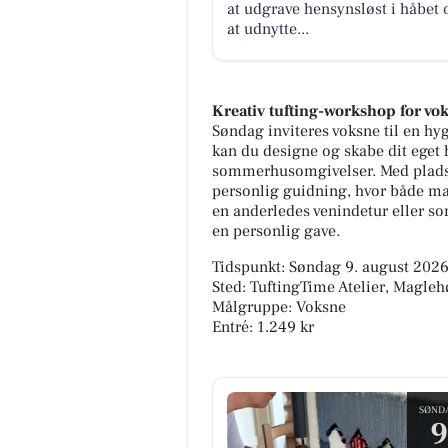
at udgrave hensynsløst i håbet
at udnytte...
Kreativ tufting-workshop for vo
Søndag inviteres voksne til en hyg
kan du designe og skabe dit eget 
sommerhusomgivelser. Med plads t
personlig guidning, hvor både mate
en anderledes venindetur eller s
en personlig gave.
Tidspunkt: Søndag 9. august 2026,
Sted: TuftingTime Atelier, Magleh
Målgruppe: Voksne
Entré: 1.249 kr
SØND
9