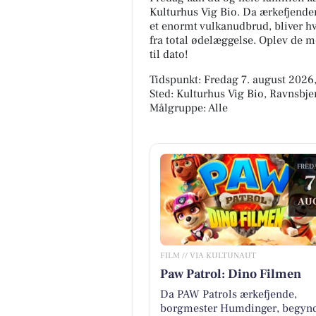
Kulturhus Vig Bio. Da ærkefjend
et enormt vulkanudbrud, bliver hv
fra total ødelæggelse. Oplev de 
til dato!
Tidspunkt: Fredag 7. august 2026,
Sted: Kulturhus Vig Bio, Ravnsbje
Målgruppe: Alle
FRED
7
AU
FILM // VIA KULTUNAUT
Paw Patrol: Dino Filmen
Da PAW Patrols ærkefjende,
borgmester Humdinger, begyn